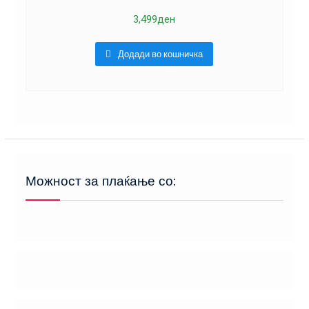
3,499
ден
Додади во кошничка
Можност за плаќање со: