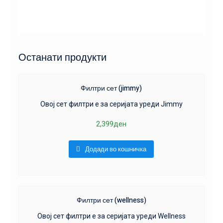
Останати продукти
Филтри сет (jimmy)
Овој сет филтри е за серијата уреди Jimmy
2,399
ден
Додади во кошничка
Филтри сет (wellness)
Oвој сет филтри е за серијата уреди Wellness