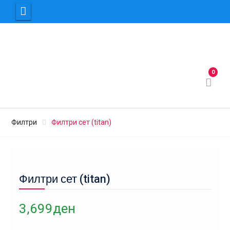
Skip
to
content
0
Филтри
Филтри сет (titan)
Филтри сет (titan)
3,699
ден