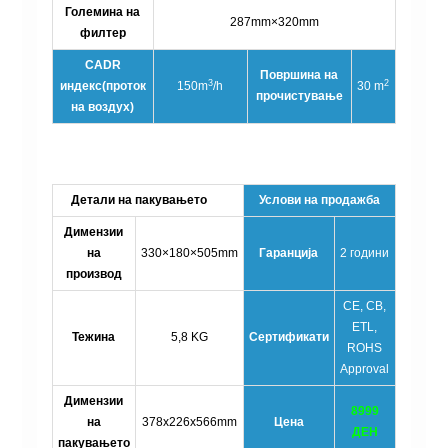
Големина на
287mm×320mm
филтер
CADR
Површина на
3
2
индекс(проток
150m
/h
30 m
прочистување
на воздух)
Детали на пакувањето
Услови на продажба
Димензии
на
330×180×505mm
Гаранција
2 години
производ
CE, CB,
ETL,
Тежина
5,8 KG
Сертификати
ROHS
Approval
Димензии
8999
на
378x226x566mm
Цена
ДЕН
пакувањето