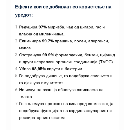
Ефекти кои се добиваат со користење на
уредот:
Редуцира
97%
миризба, чад од цигари, гас и
влакна од миленичиња.
Елиминира
99.7%
прашина, полен, алергенси,
мувла
Отстранува
99.9%
формалдехид, бензен, цијанид
и други испраливи органски соединенија (TVOC).
Убива
98,95%
вируси и бактерии.
Го подобрува дишење, го подобрува спиењето и
го ојакнува имунитетот.
Не испушта озон, ја обновува активноста на
телото.
Го зголемува протокот на кислород во мозокот, ја
подобрува функцијата на кардиоваскуларниот и
респираторниот систем