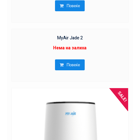
Повеќе
MyAir Jade 2
Нема на залиха
Повеќе
SALE!