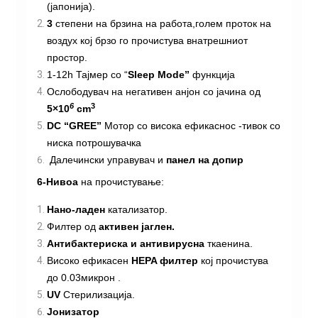
(јапонија).
3
степени на брзина на работа,голем проток на
воздух кој брзо го прочистува внатрешниот
простор.
1-12h Тајмер со “
Sleep Mode”
функција
Ослободувач на негативен анјон со јачина од
6
3
5×10
cm
DC “GREE”
Мотор со висока ефикаснос -тивок со
ниска потрошувачка
Далечински управувач и
панел на допир
6-Нивоа
на прочистување:
Нано-ладен
катализатор.
Филтер од
активен јаглен.
Антибактериска и антивирусна
ткаенина.
Високо ефикасен
HEPA филтер
кој прочистува
до 0.03микрон .
UV
Стерилизација.
Јонизатор