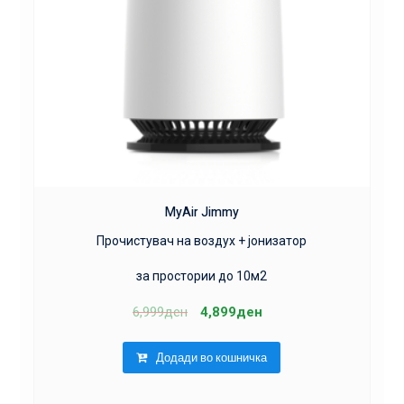
MyAir Jimmy
Прочистувач на воздух + јонизатор
за простории до 10м2
6,999
ден
4,899
ден
Додади во кошничка