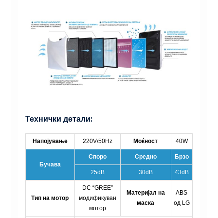
Технички детали:
Напојување
220V/50Hz
Моќност
40W
Споро
Средно
Брзо
Бучава
25dB
30dB
43dB
DC “GREE”
Материјал на
ABS
Тип на мотор
модификуван
маска
од LG
мотор